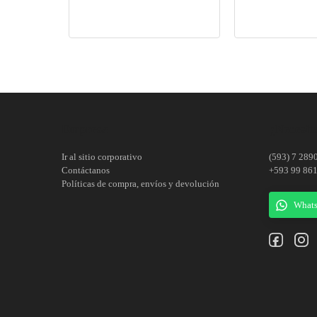
Adaptador P.V.C. hembra para presión. E/C.
Empresa
¿Necesita
Ir al sitio corporativo
(593) 7 289
Contáctanos
+593 99 86
Políticas de compra, envíos y devolución
What