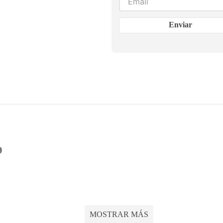
Enviar
o
ducción de agua a presión en sistemas de abastecimiento de ag
e edificios.
MOSTRAR MÁS