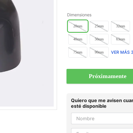
Dimensiones
20mm
25mm
32mm
40mm
50mm
63mm
VER MÁS 
75mm
90mm
Próximamente
Quiero que me avisen cua
esté disponible