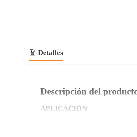
Detalles
Descripción del product
APLICACIÓN
Conexión de tubería espiga campana para con
cualquiera de éstos en el interior o exterior d