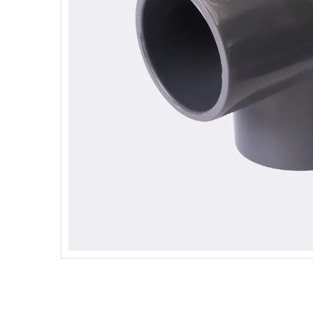
10
.
codo