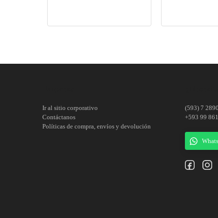
Codo P.V.C. para presión. E/C.
Empresa
¿Necesita
Ir al sitio corporativo
(593) 7 289
Contáctanos
+593 99 86
Políticas de compra, envíos y devolución
What