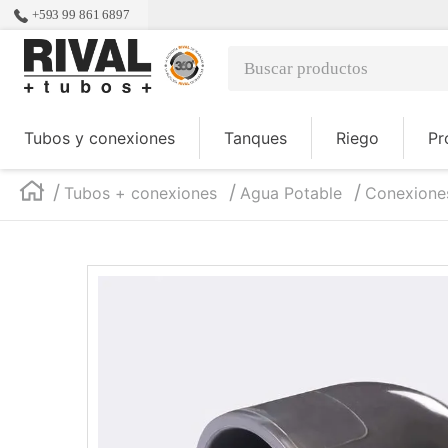
+593 99 861 6897
Buscar productos
TÉRMINOS MÁS BUSCADOS
Tubos y conexiones
Tanques
Riego
Pr
1
.
tanques
2
.
tubo
Tubos + conexiones
Agua Potable
Conexiones
3
.
codos
4
.
desagüe
5
.
tanque
6
.
pallets
7
.
tee
8
.
tubería polietileno
9
.
tubos