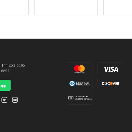
s asistencia?
Formas de pago
0 144 EXT 1165
1 6897
sapp