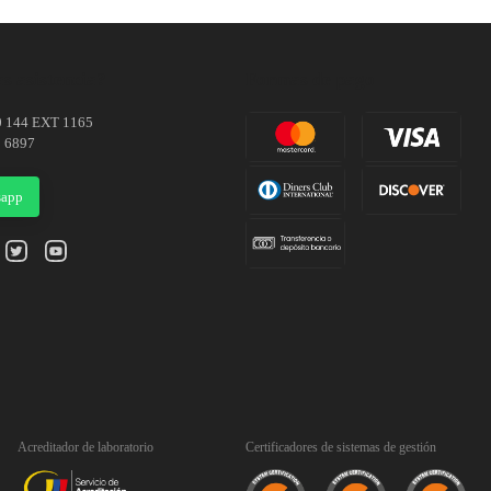
s asistencia?
Formas de pago
0 144 EXT 1165
1 6897
sapp
Acreditador de laboratorio
Certificadores de sistemas de gestión