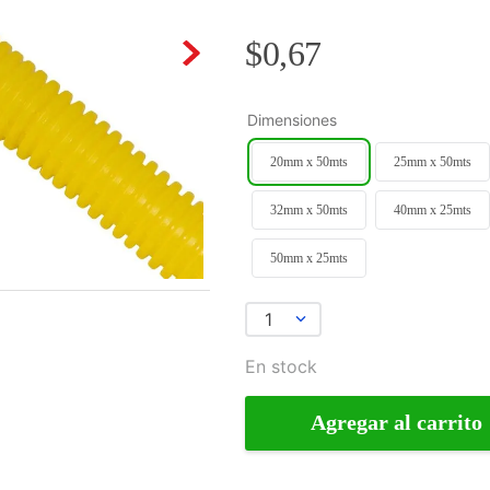
$
0
,
67
Dimensiones
20mm x 50mts
25mm x 50mts
32mm x 50mts
40mm x 25mts
50mm x 25mts
1
En stock
Agregar al carrito