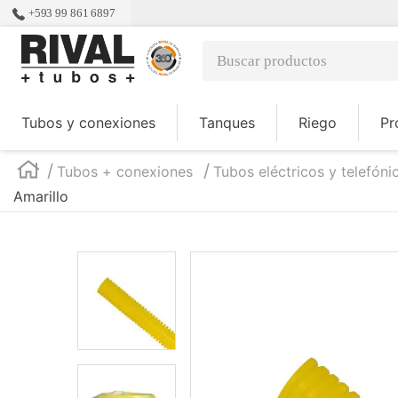
+593 99 861 6897
Buscar productos
TÉRMINOS MÁS BUSCADOS
Tubos y conexiones
Tanques
Riego
Pr
1
.
tanques
2
.
tubo
Tubos + conexiones
Tubos eléctricos y telefóni
3
.
codos
Amarillo
4
.
desagüe
5
.
tanque
6
.
pallets
7
.
pvc
8
.
tubería polietileno
9
.
tee