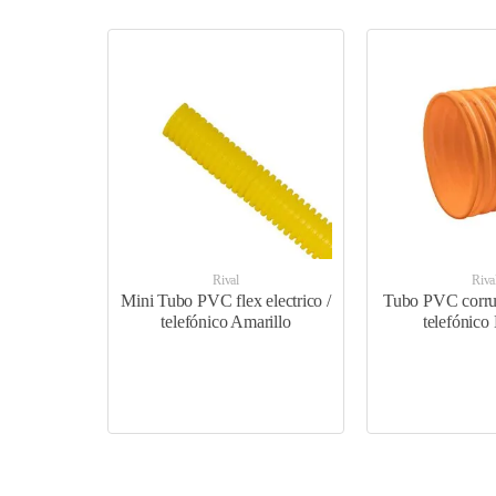
Resistencia al fuego.
Larga vida útil.
Especificaciones
Los Electroductos RIVAL FLEX se presentan 
designación.
Rival
Riva
Mini Tubo PVC flex electrico /
Tubo PVC corruva
telefónico Amarillo
telefónico