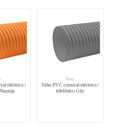
en rollos de 50m y 25m empacados con strech film y llevan una
l
Rival
l eléctrico /
Tubo PVC corruval eléctrico /
 Naranja
telefónico Gris