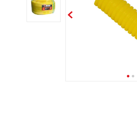
10
.
tubos