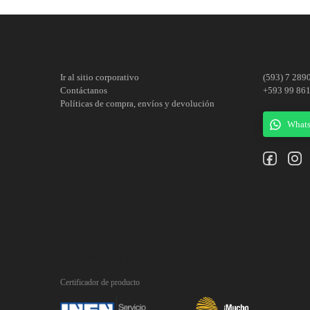
Empresa
¿Necesita
Ir al sitio corporativo
(593) 7 289
Contáctanos
+593 99 86
Políticas de compra, envíos y devolución
What
Organismos certificadores
Certificador de producto