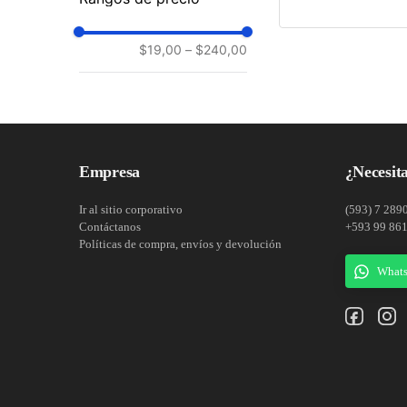
$19,00
–
$240,00
Empresa
¿Necesita
Ir al sitio corporativo
(593) 7 289
Contáctanos
+593 99 86
Políticas de compra, envíos y devolución
What