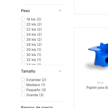
Peso
18 kls
(
2
)
20 kls
(
2
)
22 kls
(
2
)
24 kls
(
2
)
26 kls
(
2
)
28 kls
(
2
)
29 kls
(
1
)
30 kls
(
1
)
32 kls
(
1
)
34 kls
(
1
)
Tamaño
Estandar
(
2
)
Rival
Mediano
(
1
)
Pupitre para di
Pequeño
(
3
)
Grande
(
3
)
Rangos de precio