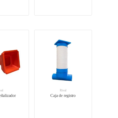
val
Rival
eñalizador
Caja de registro