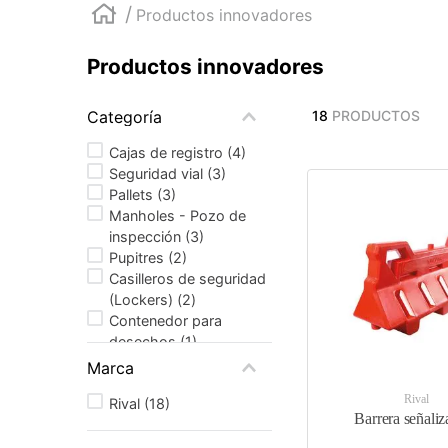
10
.
tubos
Productos innovadores
Productos innovadores
Categoría
18
PRODUCTOS
Cajas de registro
(
4
)
Seguridad vial
(
3
)
Pallets
(
3
)
Manholes - Pozo de
inspección
(
3
)
Pupitres
(
2
)
Casilleros de seguridad
(Lockers)
(
2
)
Contenedor para
desechos
(
1
)
Marca
Rival
Rival
(
18
)
Barrera señaliz