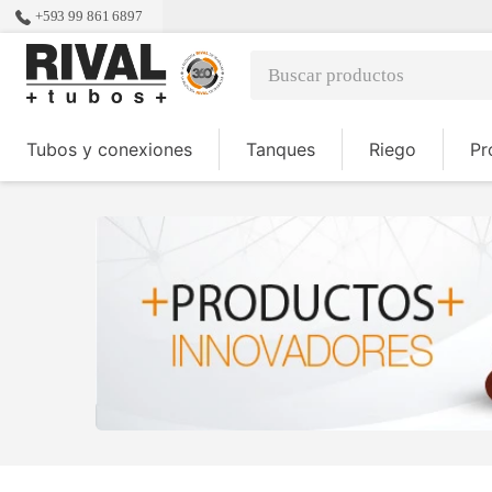
+593 99 861 6897
Buscar productos
TÉRMINOS MÁS BUSCADOS
Tubos y conexiones
Tanques
Riego
Pr
1
.
tanques
2
.
tubo
3
.
codos
4
.
desagüe
5
.
tanque
6
.
pallets
7
.
pvc
8
.
tubería polietileno
9
.
tee