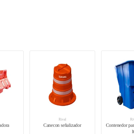
Rival
Ri
adora
Canecon señalizador
Contenedor par
l