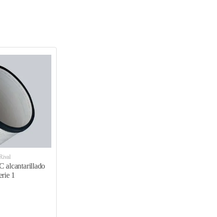
il de los proyectos.
isminuyendo costos y tiempo.
Rival
 alcantarillado
erie 1
te a movimientos telúricos o asentamientos