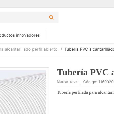
oductos innovadores
a alcantarillado perfil abierto
Tubería PVC alcantarillad
Tubería PVC al
:
1160020
Marca:
|
Rival
Tubería perfilada para alcantar