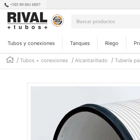
+593 99 861 6897
Buscar productos
TÉRMINOS MÁS BUSCADOS
Tubos y conexiones
Tanques
Riego
Pr
1
.
tanques
2
.
tubo
Tubos + conexiones
Alcantarillado
Tubería par
3
.
codos
4
.
desagüe
5
.
tanque
6
.
pallets
7
.
tee
8
.
tubería polietileno
9
.
tubos