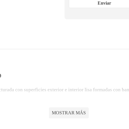
Enviar
o
ucturada con superficies exterior e interior lisa formadas con b
59 vigente. Se utilizan perfiles de ensamble con mayores esp
00 mm.
MOSTRAR MÁS
duales y/o de las aguas lluvias.
illados existentes.