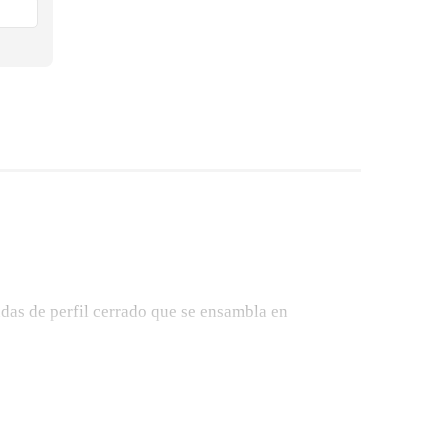
andas de perfil cerrado que se ensambla en
esores de pared interna y altura que ofrecen