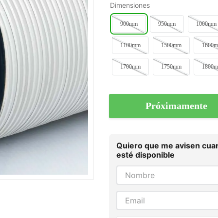
Dimensiones
900mm
950mm
1000mm
1100mm
1500mm
1600
1700mm
1750mm
1800
Próximamente
Quiero que me avisen cua
esté disponible