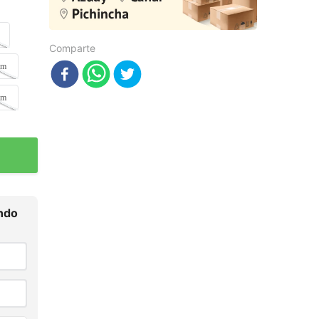
Comparte
mm
mm
ndo