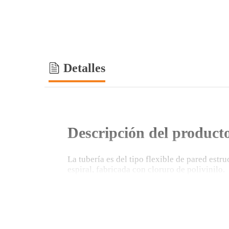
Detalles
Descripción del product
La tubería es del tipo flexible de pared estr
espiral, fabricada con cloruro de polivinilo.
Cumple con la norma ecuatoriana NTE INEN 20
mayor rigidez en diámetros de 875 mm a 22
Sistema para recolección.
Conducción y disposición final de aguas resi
Para la rehabilitación de tuberías en alcantar