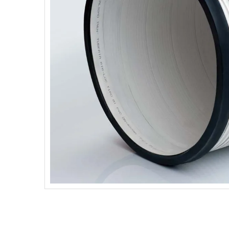
10
.
codo