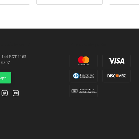
s asistencia?
Formas de pago
0 144 EXT 1165
1 6897
sapp