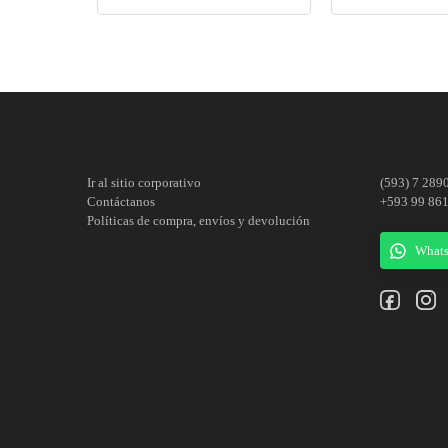
Empresa
¿Necesita
Ir al sitio corporativo
(593) 7 289
Contáctanos
+593 99 86
Políticas de compra, envíos y devolución
What
Organismos certificadores