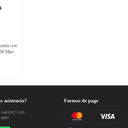
unión con
.50 Mpa
s asistencia?
Formas de pago
0 144 EXT 1165
1 6897