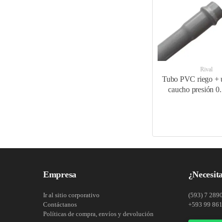
10
.
tubos
Rival
Tubo PVC riego + 
caucho presión 0
Empresa
¿Necesita
Ir al sitio corporativo
(593) 7 289
Contáctanos
+593 99 86
Políticas de compra, envíos y devolución